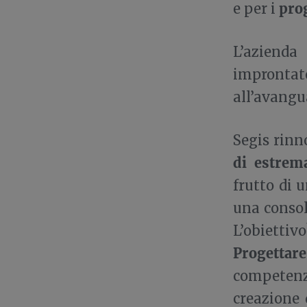
prog
e per i
L’aziend
improntat
all’avangu
Segis rinn
di estrema
frutto di u
una consol
L’obietti
Progettare
competenz
creazione 