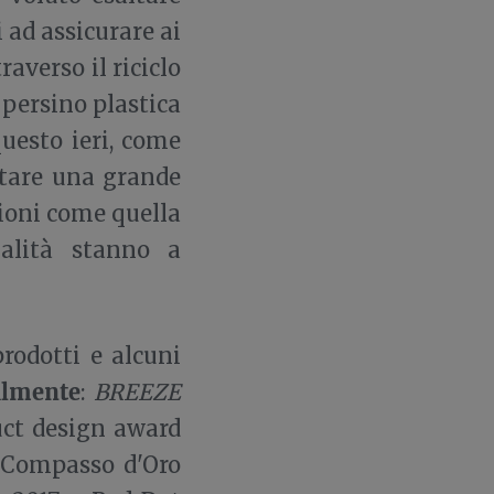
i ad assicurare ai
raverso il riciclo
 persino plastica
uesto ieri, come
ntare una grande
zioni come quella
ualità stanno a
prodotti e alcuni
almente
:
BREEZE
uct design award
 Compasso d'Oro