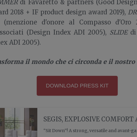
MMER
di Favaretto & partners (Good Desig
rd 2018 + IF product design award 2019),
DR
i (menzione d'onore al Compasso d'Oro 
Associati (Design Index ADI 2005),
SLIDE
di
ex ADI 2005).
asforma il mondo che ci circonda e il nostro
DOWNLOAD PRESS KIT
SEGIS, EXPLOSIVE COMFORT
“Sit Down”! A strong, versatile and avant-ga