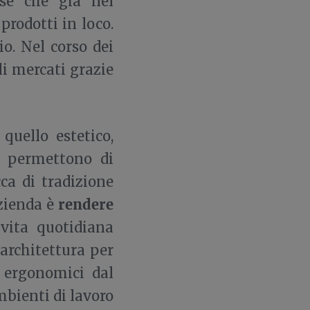
ese che già nel
prodotti in loco.
o. Nel corso dei
ali mercati grazie
quello estetico,
 permettono di
ca di tradizione
rendere
azienda è
vita quotidiana
architettura per
d ergonomici dal
ambienti di lavoro