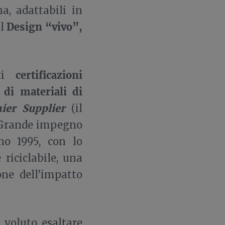
a, adattabili in
Design “vivo”,
al
certificazioni
nti
 di materiali di
ier Supplier
(il
) Grande impegno
ano 1995, con lo
riciclabile, una
one dell’impatto
a voluto esaltare