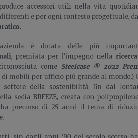
produce accessori utili nella vita quotidian
differenti e per ogni contesto progettuale, d
pratico.
 l’azienda è dotata delle più importa
nali
ricerca
, premiata per l’impegno nella
Steelcase ® 2022
Prem
iconosciuta come
 di mobili per ufficio più grande al mondo.
 settore della sostenibilità fin dal lont
ella sedia BREEZE, creata con polipropilene 
 ha precorso di 25 anni il tema di riduzi
e.
atti, sin dagli anni ’90 del secolo scorso h