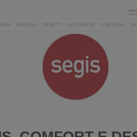
MASI
BARDELLI
BENETTI
CGF DESIGN
CONCRETA
DA
Y HOTELS
LUCONI
MOVE VIAGGI
NAUSIKA GROUP
NOLOO
LL
THE M LEGACY
ZAMBAITI
IS, COMFORT E DE