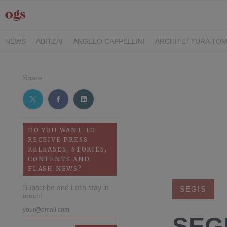
NEWS
ABITZAI
ANGELO CAPPELLINI
ARCHITETTURA TOM
DEI CAVALIERI COLLECTION
GASCÓN GROUP
ITALY FAMIL
RIMANI
SEGIS
STILE
TEAMWORK HOSPITALITY
TECKE
Share
DO YOU WANT TO
RECEIVE PRESS
RELEASES, STORIES,
CONTENTS AND
FLASH NEWS?
Subscribe and Let's stay in
SEGIS
touch!
SEG