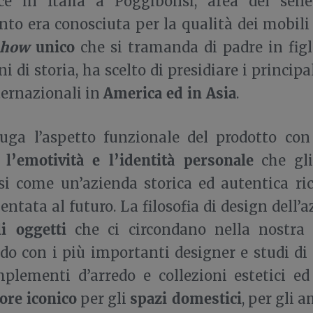
ce in Italia a Poggibonsi, area del sen
to era conosciuta per la qualità dei mobili 
how
unico
che si tramanda di padre in figli
i di storia, ha scelto di presidiare i princip
America ed in Asia
nternazionali in
.
uga l’aspetto funzionale del prodotto con 
l’emotività e l’identità personale
o
che gli
si come un’azienda storica ed autentica ric
entata al futuro. La filosofia di design dell’
li oggetti
che ci circondano nella nostra 
do con i più importanti designer e studi di 
plementi d’arredo e collezioni estetici e
ore iconico
spazi domestici
per gli
, per gli 