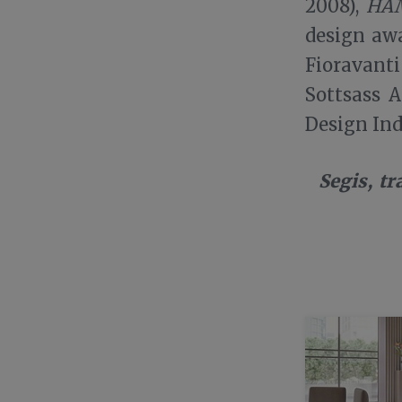
2008),
HA
design awa
Fioravant
Sottsass 
Design Ind
Segis, tr