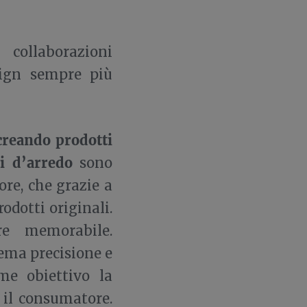
, collaborazioni
sign sempre più
creando prodotti
i d’arredo
sono
ore, che grazie a
dotti originali.
re memorabile.
rema precisione e
me obiettivo la
 il consumatore.