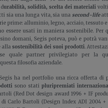
urabilità, solidità, scelta dei materiali
 d
volt
second-life
tti sia una lunga vita, sia una
att
ie prime: alluminio, legno, acciaio, tessuto e
o essere usati in maniera sostenibile. Per q
rsino domani, Segis poteva, può e potrà va
sostenibilità dei suoi prodotti
 alla
. Attesta
ase quale partner privilegiato per la q
 questa filosofia aziendale.
Segis ha nel portfolio una ricca offerta di 
odotti
pluripremiati internazion
sono stati
artoli (Red Dot design award 1996 + IF prod
di Carlo Bartoli (Design Index ADI 2004 +