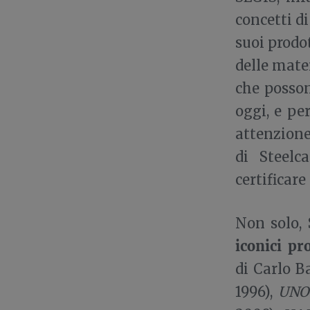
concetti di
suoi prodo
delle mater
che posson
oggi, e pe
attenzione
di Steelc
certificare
Non solo, 
iconici pr
di Carlo B
1996),
UNO