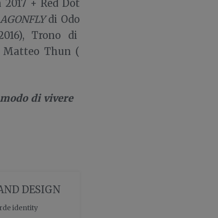
n 2017 + Red Dot
AGONFLY
di Odo
2016), Trono di
 Matteo Thun (
 modo di vivere
 AND DESIGN
rde identity