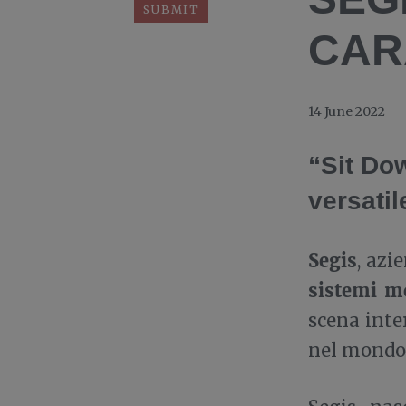
CAR
14 June 2022
“Sit Dow
versatil
Segis
, azi
sistemi m
scena inte
nel mondo