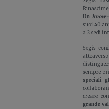
Segis nas
Rinascimen
Un
know-
suoi 40 ann
a 2 sedi i
Segis coni
attravers
distinguer
sempre ori
speciali g
collaboran
creare com
grande val