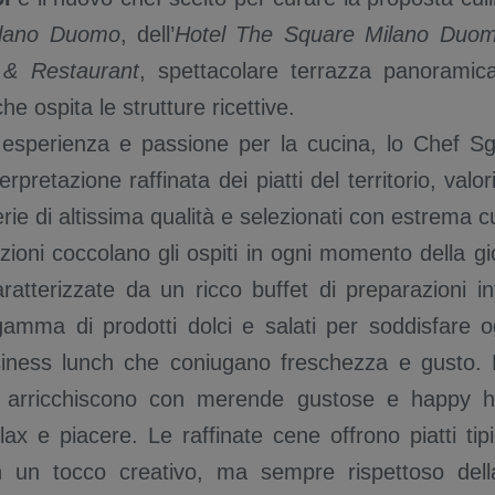
Milano Duomo
, dell’
Hotel The Square Milano Duo
 & Restaurant
, spettacolare terrazza panoramic
 che ospita le strutture ricettive.
esperienza e passione per la cucina, lo Chef Sgr
erpretazione raffinata dei piatti del territorio, valo
erie di altissima qualità e selezionati con estrema 
ioni coccolano gli ospiti in ogni momento della gi
aratterizzate da un ricco buffet di preparazioni in
amma di prodotti dolci e salati per soddisfare ogn
iness lunch che coniugano freschezza e gusto. 
i arricchiscono con merende gustose e happy h
lax e piacere. Le raffinate cene offrono piatti tipi
con un tocco creativo, ma sempre rispettoso della