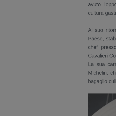
avuto l'opp
cultura gast
Al suo rito
Paese, stab
chef presso
Cavalieri Co
La sua carri
Michelin, ch
bagaglio cul