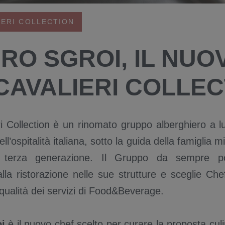
IERI COLLECTION
RO SGROI, IL NUO
CAVALIERI COLLECT
ri Collection è un rinomato gruppo alberghiero a l
l’ospitalità italiana, sotto la guida della famiglia m
a terza generazione. Il Gruppo da sempre po
alla ristorazione nelle sue strutture e sceglie Chef
 qualità dei servizi di Food&Beverage.
i
è il nuovo chef scelto per curare la proposta culin