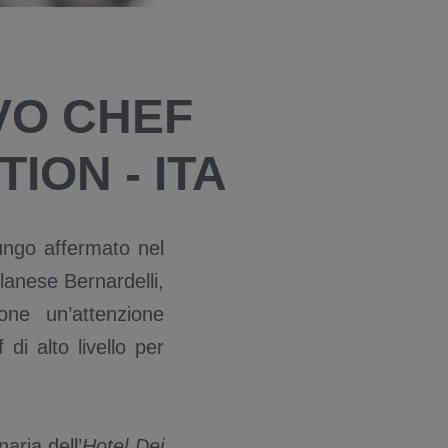
VO CHEF
ION - ITA
ungo affermato nel
ilanese Bernardelli,
ne un’attenzione
 di alto livello per
aria dell’
Hotel Dei