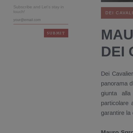
Subscribe and Let's stay in
touch!
DEI CAVAL
MAU
DEI 
Dei Cavalie
panorama del
giunta all
particolare 
garantire la
Mauro Sgro