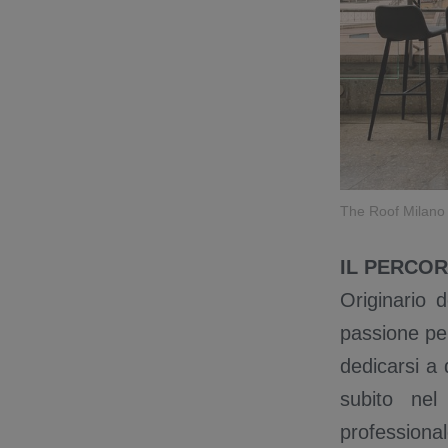
The Roof Milano
IL PERCO
Originario 
passione per
dedicarsi a 
subito nel
professional