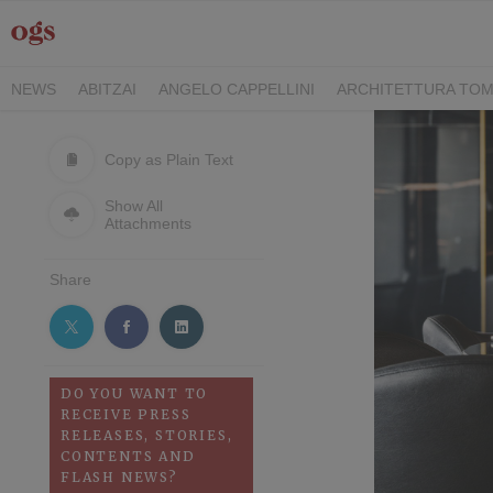
NEWS
ABITZAI
ANGELO CAPPELLINI
ARCHITETTURA TOM
DEI CAVALIERI COLLECTION
GASCÓN GROUP
ITALY FAMIL
RIMANI
SEGIS
STILE
TEAMWORK HOSPITALITY
TECKE
Copy as Plain Text
Show All
Attachments
Share
DO YOU WANT TO
RECEIVE PRESS
RELEASES, STORIES,
CONTENTS AND
FLASH NEWS?