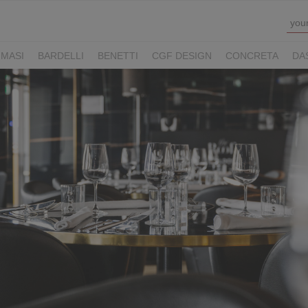
MASI
BARDELLI
BENETTI
CGF DESIGN
CONCRETA
DA
Y HOTELS
LUCONI
MOVE VIAGGI
NAUSIKA GROUP
NOLOO
LL
THE M LEGACY
ZAMBAITI