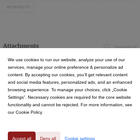
HOSPITALITY
Attachments
Download All
We use cookies to run our website, analyze your use of our
services, manage your online preference & personalize ad
content. By accepting our cookies, you’ll get relevant content
CGF DESIGN_company profile_ITA.docx
and social media features, personalized ads, and an enhanced
browsing experience. To manage your choices, click „Cookie
Settings”. Necessary cookies are required for the core website
functionality and cannot be rejected. For more information, see
docx
|
55.5 KB
Download
our Cookie Policy.
Accept all
Deny all
Cookie settings