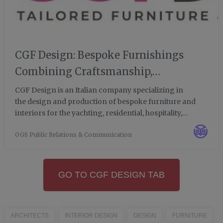
CGF Design: Bespoke Furnishings
Combining Craftsmanship,
Innovation, and High-End Contract
CGF Design is an Italian company specializing in
the design and production of bespoke furniture and
Design
interiors for the yachting, residential, hospitality,
corporate, and luxury sectors. Founded in 2016, the
OGS Public Relations & Communication
company has established itself as a leading player in the
hig...
GO TO CGF DESIGN TAB
ARCHITECTS
INTERIOR DESIGN
DESIGN
FURNITURE