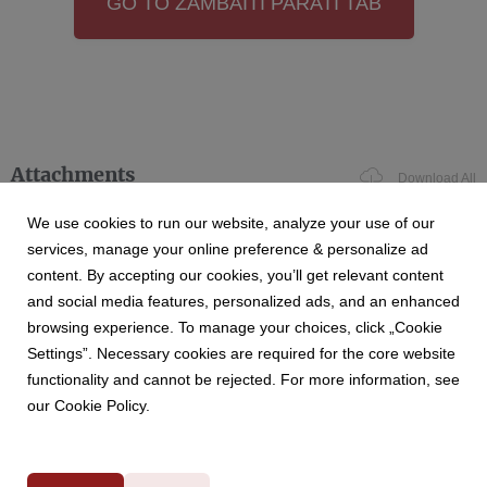
GO TO ZAMBAITI PARATI TAB
Attachments
Download All
We use cookies to run our website, analyze your use of our
services, manage your online preference & personalize ad
content. By accepting our cookies, you’ll get relevant content
Zambaiti_Profilo Aziendale_ITA.docx
and social media features, personalized ads, and an enhanced
browsing experience. To manage your choices, click „Cookie
Settings”. Necessary cookies are required for the core website
functionality and cannot be rejected. For more information, see
docx
|
48.3 KB
Download
our Cookie Policy.