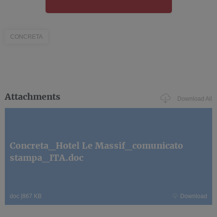
CONCRETA
Attachments
Download All
Concreta_Hotel Le Massif_comunicato
stampa_ITA.doc
doc
|
867 KB
Download