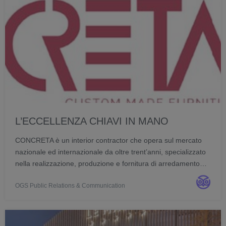
L’ECCELLENZA CHIAVI IN MANO
CONCRETA è un interior contractor che opera sul mercato
nazionale ed internazionale da oltre trent’anni, specializzato
nella realizzazione, produzione e fornitura di arredamento
customizzato e su misura, complementi per strutture ricettive
OGS Public Relations & Communication
e commerciali in generale.