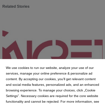
Related Stories
We use cookies to run our website, analyze your use of our
services, manage your online preference & personalize ad
content. By accepting our cookies, you’ll get relevant content
CONCRETA
and social media features, personalized ads, and an enhanced
L’ECCELLENZA CHIAVI IN MANO
browsing experience. To manage your choices, click „Cookie
CONCRETA è un interior contractor che opera sul
Settings”. Necessary cookies are required for the core website
mercato nazionale ed internazionale da oltre trent’anni,
functionality and cannot be rejected. For more information, see
specializzato nella realizzazione, produzione e fornitura