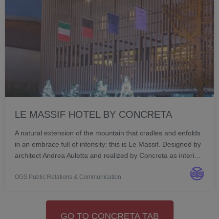
LE MASSIF HOTEL BY CONCRETA
A natural extension of the mountain that cradles and enfolds
in an embrace full of intensity: this is Le Massif. Designed by
architect Andrea Auletta and realized by Concreta as interior
contractor, the hotel emerges from nature, an integral part of
OGS Public Relations & Communication
the majestic Alps...
GO TO CONCRETA TAB