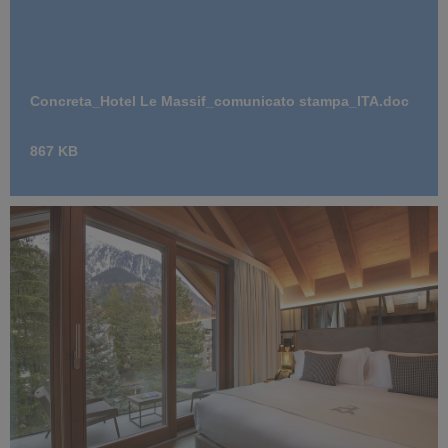
Concreta_Hotel Le Massif_comunicato stampa_ITA.doc
867 KB