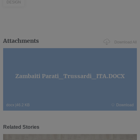
DESIGN
Attachments
Download All
Zambaiti Parati_Trussardi_ITA.DOCX
docx
|
46.2 KB
Download
Related Stories