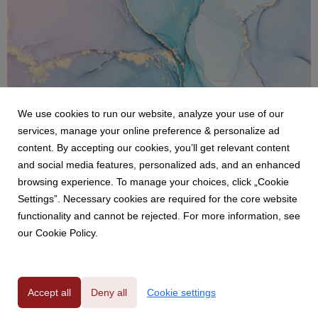
We use cookies to run our website, analyze your use of our
services, manage your online preference & personalize ad
content. By accepting our cookies, you’ll get relevant content
ZAMBAITI
and social media features, personalized ads, and an enhanced
MIMESI BY ZAMBAITI PARATI- ENG
browsing experience. To manage your choices, click „Cookie
Two forms of art and interior design: wallpaper and
Settings”. Necessary cookies are required for the core website
ceramics. Two iconic Italian companies in the world of
functionality and cannot be rejected. For more information, see
industry and production: Zambaiti Parati, specialized in
our Cookie Policy.
the wallcoverings sector with wallpapers and digitals
panels, and Gruppo Bardelli, specialized in ceramics ...
Accept all
Deny all
Cookie settings