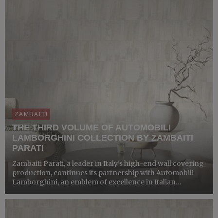
ZAMBAITI
THE THIRD VOLUME OF AUTOMOBILI
LAMBORGHINI COLLECTION BY ZAMBAITI
PARATI
Zambaiti Parati, a leader in Italy's high-end wall covering
production, continues its partnership with Automobili
Lamborghini, an emblem of excellence in Italian
automotive, by introducing the latest collection of
Automobili Lamborghini wallpapers: Vol. III.