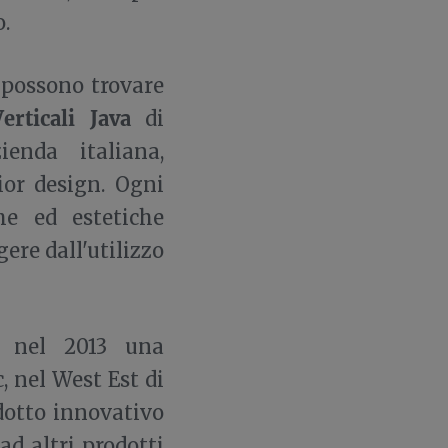
o.
i possono trovare
erticali Java
di
enda italiana,
rior design. Ogni
che ed estetiche
gere dall'utilizzo
o nel 2013 una
, nel West Est di
dotto innovativo
ad altri prodotti