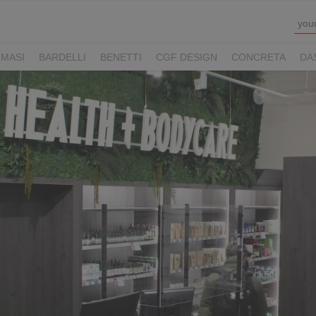
MASI
BARDELLI
BENETTI
CGF DESIGN
CONCRETA
DA
Y HOTELS
LUCONI
MOVE VIAGGI
NAUSIKA GROUP
NOLOO
LL
THE M LEGACY
ZAMBAITI