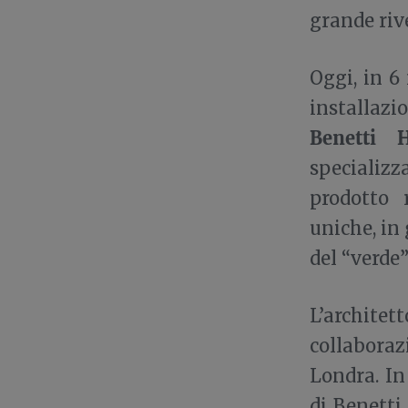
grande riv
Oggi, in 6
installaz
Benetti 
specializz
prodotto 
uniche, in 
del “verde”
L’archite
collaboraz
Londra. In
di Benetti