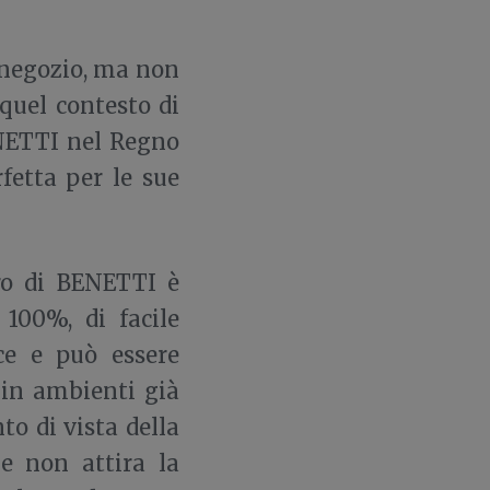
l negozio, ma non
 quel contesto di
ENETTI nel Regno
fetta per le sue
ero di BENETTI è
 100%, di facile
ce e può essere
 in ambienti già
to di vista della
he non attira la