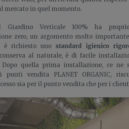
ul mercato in quel momento.
 il Giardino Verticale 100% ha propri
one zero, un argomento molto importante n
standard igienico rigor
e è richiesto uno
 conserva al naturale, è di facile installaz
e. Dopo quella prima installazione, ce ne 
ei punti vendita PLANET ORGANIC, risc
esso sia per il punto vendita che per i client