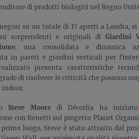
enditore di prodotti biologici nel Regno Unit
 negozi su un totale di 17 aperti a Londra, s
Giardini V
ioni sorprendenti e originali di
Home
, una consolidata e dinamica azi
ata in pareti e giardini verticali per l'inte
realizzato presenta caratteristiche tecni
grado di risolvere le criticità che possono sor
 indoor.
Steve Moore
tto
di Décorlia ha iniziat
ione con Benetti sul progetto Planet Organic
 primo luogo, Steve è stato attratto dal pro
, Green Wall, per un'elevata qualità rispetto 