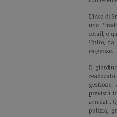
con l'elem
L'idea di 
una 'tradi
retail, e 
Unito, ha 
esigenze.
Il giardi
realizzat
gestione,
prevista i
arredati. 
pulizia, g