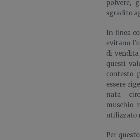
polvere, 
sgradito ag
In linea co
evitano l'
di vendita
questi val
contesto p
essere rig
nata - cir
muschio r
utilizzato
Per questo