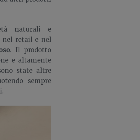
età naturali e
el retail e nel
oso
. Il prodotto
ione e altamente
sono state altre
uotendo sempre
i.