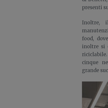
presenti s
Inoltre,
manutenzi
food, dov
inoltre si
riciclabil
cinque n
grande succ