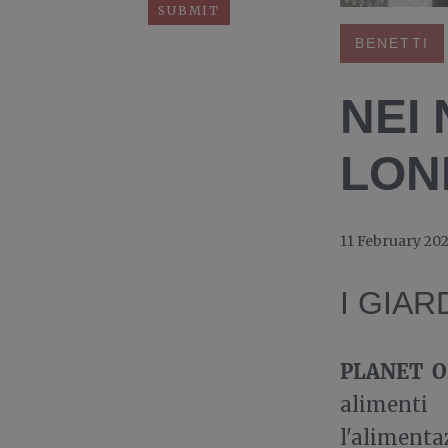
BENETTI
NEI
LON
11 February 20
I GIAR
P
LANET O
alimenti
l'alimenta