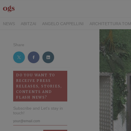
NEWS
ABITZAI
ANGELO CAPPELLINI
ARCHITETTURA TOM
DEI CAVALIERI COLLECTION
GASCÓN GROUP
ITALY FAMIL
RIMANI
SEGIS
STILE
TEAMWORK HOSPITALITY
TECKE
Share
DO YOU WANT TO
RECEIVE PRESS
RELEASES, STORIES,
CONTENTS AND
FLASH NEWS?
Subscribe and Let's stay in
touch!