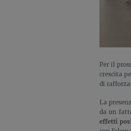
Per il pro
crescita p
di rafforza
La presenz
da un fatt
effetti pos