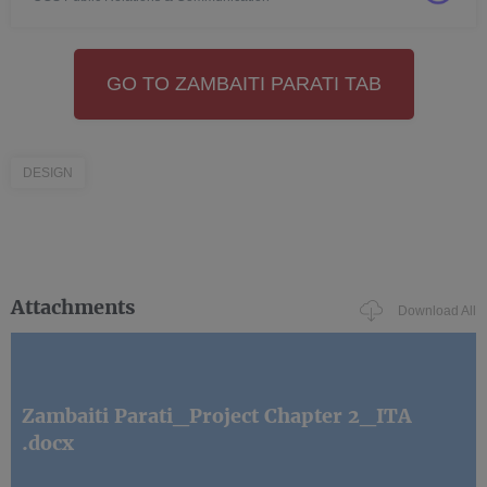
GO TO ZAMBAITI PARATI TAB
DESIGN
Attachments
Download All
Zambaiti Parati_Project Chapter 2_ITA
.docx