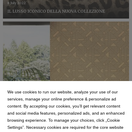
8 July 2022
IL LUSSO ICONICO DELLA NUOVA COLLEZIONE
We use cookies to run our website, analyze your use of our
services, manage your online preference & personalize ad
content. By accepting our cookies, you’ll get relevant content
ZAMBAITI
and social media features, personalized ads, and an enhanced
COLLEZIONE TRUSSARDI N7
browsing experience. To manage your choices, click „Cookie
Zambaiti Parati, azienda di riferimento nel settore dei
Settings”. Necessary cookies are required for the core website
rivestimenti murali, consolida la sua collaborazione con