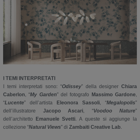
I TEMI INTERPRETATI
I temi interpretati sono: “
Odissey
” della designer
Chiara
Caberlon
, “
My Garden
” del fotografo
Massimo Gardone
,
“
Lucente
” dell’artista
Eleonora Sassoli
, “
Megalopolis
”
dell’illustratore
Jacopo Ascari
, “
Voodoo Nature
”
dell’architetto
Emanuele Svetti
. A queste si aggiunge la
collezione “
Natural Views
” di
Zambaiti Creative Lab
.